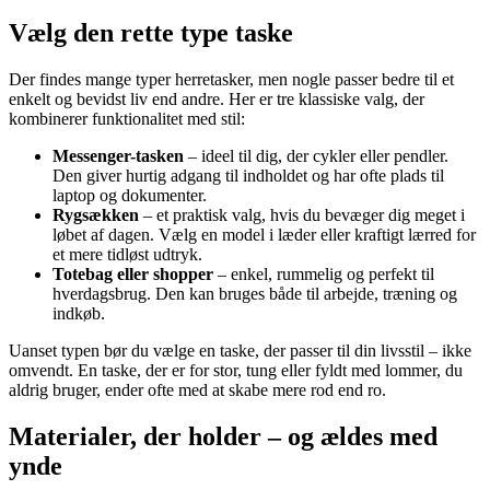
Vælg den rette type taske
Der findes mange typer herretasker, men nogle passer bedre til et
enkelt og bevidst liv end andre. Her er tre klassiske valg, der
kombinerer funktionalitet med stil:
Messenger-tasken
– ideel til dig, der cykler eller pendler.
Den giver hurtig adgang til indholdet og har ofte plads til
laptop og dokumenter.
Rygsækken
– et praktisk valg, hvis du bevæger dig meget i
løbet af dagen. Vælg en model i læder eller kraftigt lærred for
et mere tidløst udtryk.
Totebag eller shopper
– enkel, rummelig og perfekt til
hverdagsbrug. Den kan bruges både til arbejde, træning og
indkøb.
Uanset typen bør du vælge en taske, der passer til din livsstil – ikke
omvendt. En taske, der er for stor, tung eller fyldt med lommer, du
aldrig bruger, ender ofte med at skabe mere rod end ro.
Materialer, der holder – og ældes med
ynde