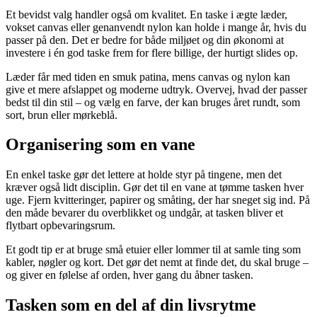
Et bevidst valg handler også om kvalitet. En taske i ægte læder,
vokset canvas eller genanvendt nylon kan holde i mange år, hvis du
passer på den. Det er bedre for både miljøet og din økonomi at
investere i én god taske frem for flere billige, der hurtigt slides op.
Læder får med tiden en smuk patina, mens canvas og nylon kan
give et mere afslappet og moderne udtryk. Overvej, hvad der passer
bedst til din stil – og vælg en farve, der kan bruges året rundt, som
sort, brun eller mørkeblå.
Organisering som en vane
En enkel taske gør det lettere at holde styr på tingene, men det
kræver også lidt disciplin. Gør det til en vane at tømme tasken hver
uge. Fjern kvitteringer, papirer og småting, der har sneget sig ind. På
den måde bevarer du overblikket og undgår, at tasken bliver et
flytbart opbevaringsrum.
Et godt tip er at bruge små etuier eller lommer til at samle ting som
kabler, nøgler og kort. Det gør det nemt at finde det, du skal bruge –
og giver en følelse af orden, hver gang du åbner tasken.
Tasken som en del af din livsrytme