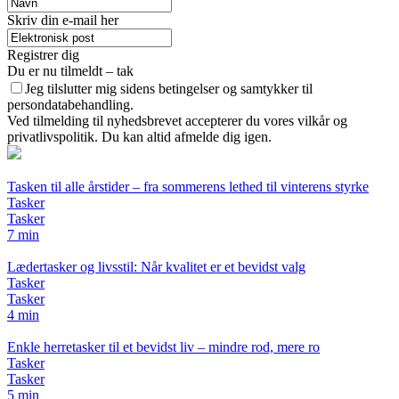
Skriv din e-mail her
Registrer dig
Du er nu tilmeldt – tak
Jeg tilslutter mig sidens betingelser og samtykker til
persondatabehandling.
Ved tilmelding til nyhedsbrevet accepterer du vores vilkår og
privatlivspolitik. Du kan altid afmelde dig igen.
Tasken til alle årstider – fra sommerens lethed til vinterens styrke
Tasker
Tasker
7 min
Lædertasker og livsstil: Når kvalitet er et bevidst valg
Tasker
Tasker
4 min
Enkle herretasker til et bevidst liv – mindre rod, mere ro
Tasker
Tasker
5 min