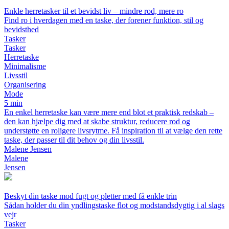
Enkle herretasker til et bevidst liv – mindre rod, mere ro
Find ro i hverdagen med en taske, der forener funktion, stil og
bevidsthed
Tasker
Tasker
Herretaske
Minimalisme
Livsstil
Organisering
Mode
5 min
En enkel herretaske kan være mere end blot et praktisk redskab –
den kan hjælpe dig med at skabe struktur, reducere rod og
understøtte en roligere livsrytme. Få inspiration til at vælge den rette
taske, der passer til dit behov og din livsstil.
Malene Jensen
Malene
Jensen
Beskyt din taske mod fugt og pletter med få enkle trin
Sådan holder du din yndlingstaske flot og modstandsdygtig i al slags
vejr
Tasker