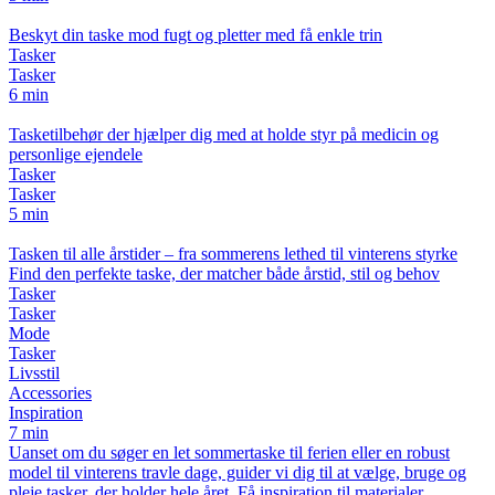
Beskyt din taske mod fugt og pletter med få enkle trin
Tasker
Tasker
6 min
Tasketilbehør der hjælper dig med at holde styr på medicin og
personlige ejendele
Tasker
Tasker
5 min
Tasken til alle årstider – fra sommerens lethed til vinterens styrke
Find den perfekte taske, der matcher både årstid, stil og behov
Tasker
Tasker
Mode
Tasker
Livsstil
Accessories
Inspiration
7 min
Uanset om du søger en let sommertaske til ferien eller en robust
model til vinterens travle dage, guider vi dig til at vælge, bruge og
pleje tasker, der holder hele året. Få inspiration til materialer,