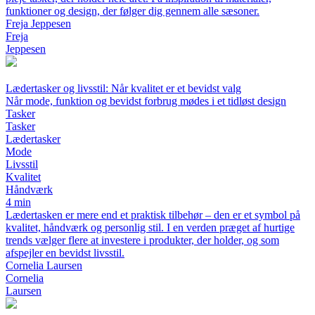
funktioner og design, der følger dig gennem alle sæsoner.
Freja Jeppesen
Freja
Jeppesen
Lædertasker og livsstil: Når kvalitet er et bevidst valg
Når mode, funktion og bevidst forbrug mødes i et tidløst design
Tasker
Tasker
Lædertasker
Mode
Livsstil
Kvalitet
Håndværk
4 min
Lædertasken er mere end et praktisk tilbehør – den er et symbol på
kvalitet, håndværk og personlig stil. I en verden præget af hurtige
trends vælger flere at investere i produkter, der holder, og som
afspejler en bevidst livsstil.
Cornelia Laursen
Cornelia
Laursen