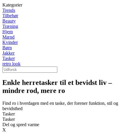
Kategorier
Trends
Tilbehør
Beauty
Træning
Hjem
Mænd
Kvinder
Børn
Jakker
Tasker
retro look
Enkle herretasker til et bevidst liv –
mindre rod, mere ro
Find ro i hverdagen med en taske, der forener funktion, stil og
bevidsthed
Tasker
Tasker
Del og spred varme
X