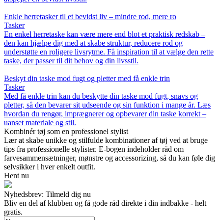
Enkle herretasker til et bevidst liv – mindre rod, mere ro
Tasker
En enkel herretaske kan være mere end blot et praktisk redskab –
den kan hjælpe dig med at skabe struktur, reducere rod og
understøtte en roligere livsrytme. Få inspiration til at vælge den rette
taske, der passer til dit behov og din livsstil.
Beskyt din taske mod fugt og pletter med få enkle trin
Tasker
Med få enkle trin kan du beskytte din taske mod fugt, snavs og
pletter, så den bevarer sit udseende og sin funktion i mange år. Læs
hvordan du rengør, imprægnerer og opbevarer din taske korrekt –
uanset materiale og stil.
Kombinér tøj som en professionel stylist
Lær at skabe unikke og stilfulde kombinationer af tøj ved at bruge
tips fra professionelle stylister. E-bogen indeholder råd om
farvesammensætninger, mønstre og accessorizing, så du kan føle dig
selvsikker i hver enkelt outfit.
Hent nu
Nyhedsbrev: Tilmeld dig nu
Bliv en del af klubben og få gode råd direkte i din indbakke - helt
gratis.