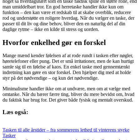
noget så hverdagsnært som en taske faktisk spille en større rolle, end
man umiddelbart tror. En god herretaske handler ikke kun om
funktion – den kan være et redskab til at skabe overblik, reducere
rod og understøtte en roligere hverdag. Når du vælger en taske, der
passer til dit liv og dine behov, bliver den en naturlig del af din
daglige rytme – ikke en kilde til stress og uorden.
Hvorfor enkelhed gør en forskel
Mange mænd kender følelsen af at rode rundt i tasken efter nøgler,
høretelefoner eller pung. Det er små irritationer, men de kan hurtigt
samle sig til en følelse af kaos. En enkel taske med gennemtænkt
indretning kan gøre en stor forskel. Den hjælper dig med at holde
styr på det nødvendige – og kun det nødvendige.
Minimalisme handler ikke om at undvære, men om at vælge med
omtanke. Når du bærer færre ting, bliver du mere bevidst om, hvad
du faktisk har brug for. Det giver både fysisk og mentalt overskud.
Læs også:
Tasken til alle årstider – fra sommerens lethed til vinterens styrke
Tasker