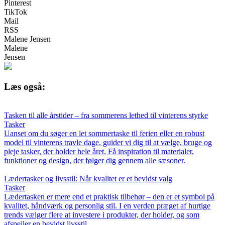
Pinterest
TikTok
Mail
RSS
Malene Jensen
Malene
Jensen
Læs også:
Tasken til alle årstider – fra sommerens lethed til vinterens styrke
Tasker
Uanset om du søger en let sommertaske til ferien eller en robust
model til vinterens travle dage, guider vi dig til at vælge, bruge og
pleje tasker, der holder hele året. Få inspiration til materialer,
funktioner og design, der følger dig gennem alle sæsoner.
Lædertasker og livsstil: Når kvalitet er et bevidst valg
Tasker
Lædertasken er mere end et praktisk tilbehør – den er et symbol på
kvalitet, håndværk og personlig stil. I en verden præget af hurtige
trends vælger flere at investere i produkter, der holder, og som
afspejler en bevidst livsstil.