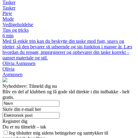
Tasker
Tasker
Pleje
Mode
Vedligeholdelse
Tips og tricks
6 min
Med få enkle trin kan du beskytte din taske mod fugt, snavs og
pletter, så den bevarer sit udseende og sin funktion i mange år. Læs
hvordan du rengør, imprægnerer og opbevarer din taske korrekt –
uanset materiale og stil.
Olivia Asmussen
Olivia
Asmussen
Nyhedsbrev: Tilmeld dig nu
Bliv en del af klubben og få gode råd direkte i din indbakke - helt
gratis.
Skriv din e-mail her
Registrer dig
Du er nu tilmeldt – tak
Jeg tilslutter mig sidens betingelser og samtykker til