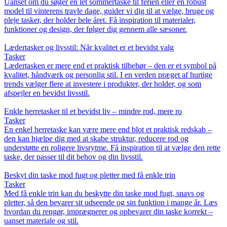
Uanset om du søger en let sommertaske til ferien eller en robust
model til vinterens travle dage, guider vi dig til at vælge, bruge og
pleje tasker, der holder hele året. Få inspiration til materialer,
funktioner og design, der følger dig gennem alle sæsoner.
Lædertasker og livsstil: Når kvalitet er et bevidst valg
Tasker
Lædertasken er mere end et praktisk tilbehør – den er et symbol på
kvalitet, håndværk og personlig stil. I en verden præget af hurtige
trends vælger flere at investere i produkter, der holder, og som
afspejler en bevidst livsstil.
Enkle herretasker til et bevidst liv – mindre rod, mere ro
Tasker
En enkel herretaske kan være mere end blot et praktisk redskab –
den kan hjælpe dig med at skabe struktur, reducere rod og
understøtte en roligere livsrytme. Få inspiration til at vælge den rette
taske, der passer til dit behov og din livsstil.
Beskyt din taske mod fugt og pletter med få enkle trin
Tasker
Med få enkle trin kan du beskytte din taske mod fugt, snavs og
pletter, så den bevarer sit udseende og sin funktion i mange år. Læs
hvordan du rengør, imprægnerer og opbevarer din taske korrekt –
uanset materiale og stil.