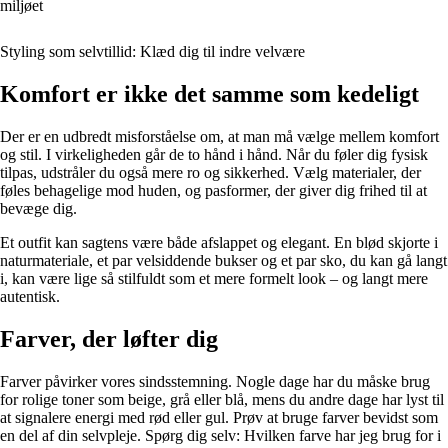
miljøet
Styling som selvtillid: Klæd dig til indre velvære
Komfort er ikke det samme som kedeligt
Der er en udbredt misforståelse om, at man må vælge mellem komfort
og stil. I virkeligheden går de to hånd i hånd. Når du føler dig fysisk
tilpas, udstråler du også mere ro og sikkerhed. Vælg materialer, der
føles behagelige mod huden, og pasformer, der giver dig frihed til at
bevæge dig.
Et outfit kan sagtens være både afslappet og elegant. En blød skjorte i
naturmateriale, et par velsiddende bukser og et par sko, du kan gå langt
i, kan være lige så stilfuldt som et mere formelt look – og langt mere
autentisk.
Farver, der løfter dig
Farver påvirker vores sindsstemning. Nogle dage har du måske brug
for rolige toner som beige, grå eller blå, mens du andre dage har lyst til
at signalere energi med rød eller gul. Prøv at bruge farver bevidst som
en del af din selvpleje. Spørg dig selv: Hvilken farve har jeg brug for i