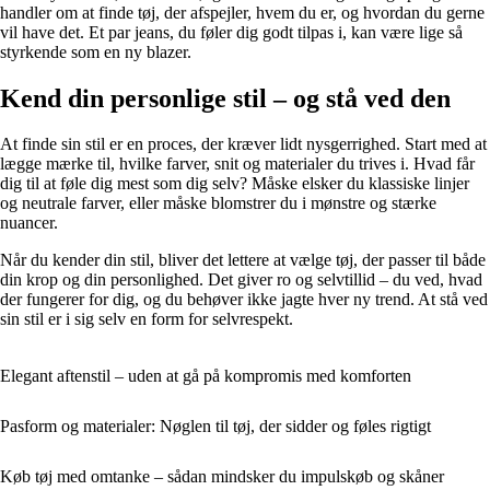
handler om at finde tøj, der afspejler, hvem du er, og hvordan du gerne
vil have det. Et par jeans, du føler dig godt tilpas i, kan være lige så
styrkende som en ny blazer.
Kend din personlige stil – og stå ved den
At finde sin stil er en proces, der kræver lidt nysgerrighed. Start med at
lægge mærke til, hvilke farver, snit og materialer du trives i. Hvad får
dig til at føle dig mest som dig selv? Måske elsker du klassiske linjer
og neutrale farver, eller måske blomstrer du i mønstre og stærke
nuancer.
Når du kender din stil, bliver det lettere at vælge tøj, der passer til både
din krop og din personlighed. Det giver ro og selvtillid – du ved, hvad
der fungerer for dig, og du behøver ikke jagte hver ny trend. At stå ved
sin stil er i sig selv en form for selvrespekt.
Elegant aftenstil – uden at gå på kompromis med komforten
Pasform og materialer: Nøglen til tøj, der sidder og føles rigtigt
Køb tøj med omtanke – sådan mindsker du impulskøb og skåner