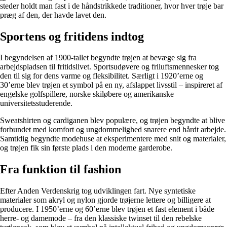
steder holdt man fast i de håndstrikkede traditioner, hvor hver trøje bar
præg af den, der havde lavet den.
Sportens og fritidens indtog
I begyndelsen af 1900-tallet begyndte trøjen at bevæge sig fra
arbejdspladsen til fritidslivet. Sportsudøvere og friluftsmennesker tog
den til sig for dens varme og fleksibilitet. Særligt i 1920’erne og
30’erne blev trøjen et symbol på en ny, afslappet livsstil – inspireret af
engelske golfspillere, norske skiløbere og amerikanske
universitetsstuderende.
Sweatshirten og cardiganen blev populære, og trøjen begyndte at blive
forbundet med komfort og ungdommelighed snarere end hårdt arbejde.
Samtidig begyndte modehuse at eksperimentere med snit og materialer,
og trøjen fik sin første plads i den moderne garderobe.
Fra funktion til fashion
Efter Anden Verdenskrig tog udviklingen fart. Nye syntetiske
materialer som akryl og nylon gjorde trøjerne lettere og billigere at
producere. I 1950’erne og 60’erne blev trøjen et fast element i både
herre- og damemode – fra den klassiske twinset til den rebelske