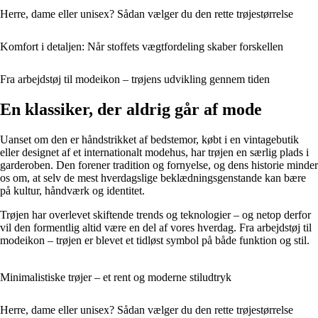
Herre, dame eller unisex? Sådan vælger du den rette trøjestørrelse
Komfort i detaljen: Når stoffets vægtfordeling skaber forskellen
Fra arbejdstøj til modeikon – trøjens udvikling gennem tiden
En klassiker, der aldrig går af mode
Uanset om den er håndstrikket af bedstemor, købt i en vintagebutik
eller designet af et internationalt modehus, har trøjen en særlig plads i
garderoben. Den forener tradition og fornyelse, og dens historie minder
os om, at selv de mest hverdagslige beklædningsgenstande kan bære
på kultur, håndværk og identitet.
Trøjen har overlevet skiftende trends og teknologier – og netop derfor
vil den formentlig altid være en del af vores hverdag. Fra arbejdstøj til
modeikon – trøjen er blevet et tidløst symbol på både funktion og stil.
Minimalistiske trøjer – et rent og moderne stiludtryk
Herre, dame eller unisex? Sådan vælger du den rette trøjestørrelse