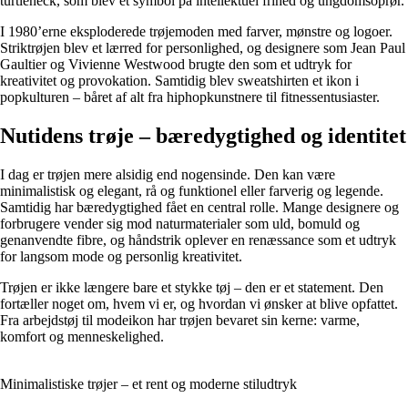
turtleneck, som blev et symbol på intellektuel frihed og ungdomsoprør.
I 1980’erne eksploderede trøjemoden med farver, mønstre og logoer.
Striktrøjen blev et lærred for personlighed, og designere som Jean Paul
Gaultier og Vivienne Westwood brugte den som et udtryk for
kreativitet og provokation. Samtidig blev sweatshirten et ikon i
popkulturen – båret af alt fra hiphopkunstnere til fitnessentusiaster.
Nutidens trøje – bæredygtighed og identitet
I dag er trøjen mere alsidig end nogensinde. Den kan være
minimalistisk og elegant, rå og funktionel eller farverig og legende.
Samtidig har bæredygtighed fået en central rolle. Mange designere og
forbrugere vender sig mod naturmaterialer som uld, bomuld og
genanvendte fibre, og håndstrik oplever en renæssance som et udtryk
for langsom mode og personlig kreativitet.
Trøjen er ikke længere bare et stykke tøj – den er et statement. Den
fortæller noget om, hvem vi er, og hvordan vi ønsker at blive opfattet.
Fra arbejdstøj til modeikon har trøjen bevaret sin kerne: varme,
komfort og menneskelighed.
Minimalistiske trøjer – et rent og moderne stiludtryk