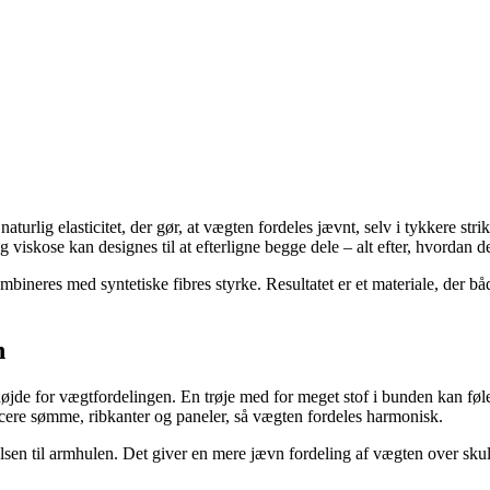
aturlig elasticitet, der gør, at vægten fordeles jævnt, selv i tykkere str
skose kan designes til at efterligne begge dele – alt efter, hvordan de
neres med syntetiske fibres styrke. Resultatet er et materiale, der båd
n
er højde for vægtfordelingen. En trøje med for meget stof i bunden kan 
cere sømme, ribkanter og paneler, så vægten fordeles harmonisk.
alsen til armhulen. Det giver en mere jævn fordeling af vægten over s