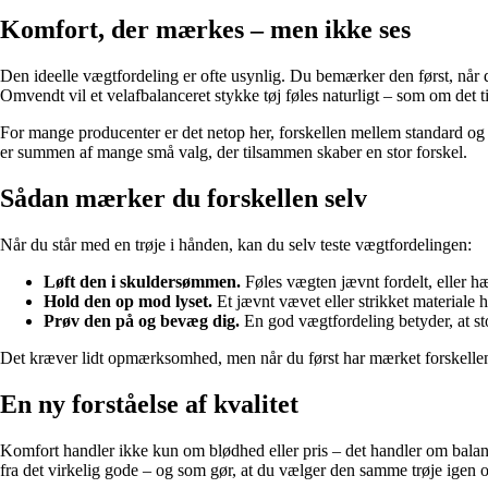
Komfort, der mærkes – men ikke ses
Den ideelle vægtfordeling er ofte usynlig. Du bemærker den først, når de
Omvendt vil et velafbalanceret stykke tøj føles naturligt – som om det t
For mange producenter er det netop her, forskellen mellem standard og 
er summen af mange små valg, der tilsammen skaber en stor forskel.
Sådan mærker du forskellen selv
Når du står med en trøje i hånden, kan du selv teste vægtfordelingen:
Løft den i skuldersømmen.
Føles vægten jævnt fordelt, eller h
Hold den op mod lyset.
Et jævnt vævet eller strikket materiale 
Prøv den på og bevæg dig.
En god vægtfordeling betyder, at sto
Det kræver lidt opmærksomhed, men når du først har mærket forskellen, bli
En ny forståelse af kvalitet
Komfort handler ikke kun om blødhed eller pris – det handler om balance
fra det virkelig gode – og som gør, at du vælger den samme trøje igen o