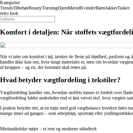
Kategorier
Trends
Tilbehør
Beauty
Træning
Hjem
Mænd
Kvinder
Børn
Jakker
Tasker
retro look
Komfort i detaljen: Når stoffets vægtfordel
Når vi taler om komfort i tøj, tænker de fleste på blødhed, pasform og å
handler ikke kun om, hvor tungt materialet er, men om hvordan vægten f
af kroppen – og en, der konstant skal rettes på.
Hvad betyder vægtfordeling i tekstiler?
Vægtfordeling handler om, hvordan stoffets masse er fordelt over fladen
vægtfordeling falder anderledes end et løst vævet stof, hvor vægten sam
I praksis betyder det, at en trøje med god vægtbalance hverken føles tu
mange timer ad gangen – som arbejdstøj, sportstøj eller yndlingsstrikke
Minimalistiske trøjer – et rent og moderne stiludtryk